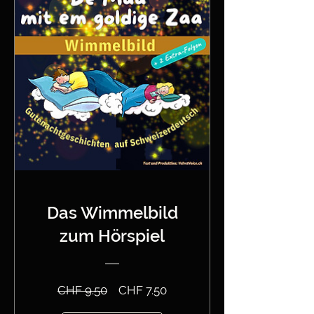
Das Wimmelbild
zum Hörspiel
Standardpreis
Sale-
CHF 9.50
CHF 7.50
Preis