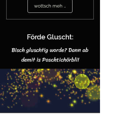
wottsch meh wüsse?
Förde Gluscht:
Bisch gluschtig worde? Dann ab
demit is Poschtichörbli!
Produzentin und Sprecherin
Chantal-Anne Müller